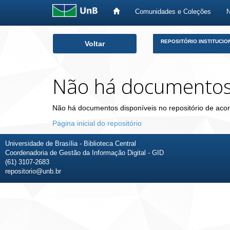
Comunidades e Coleções
Skip
REPOSITÓRIO INSTITUCIO
Voltar
navigation
Não há documento
Não há documentos disponíveis no repositório de acor
Página inicial do repositório
Universidade de Brasília - Biblioteca Central
Coordenadoria de Gestão da Informação Digital - GID
(61) 3107-2683
repositorio@unb.br