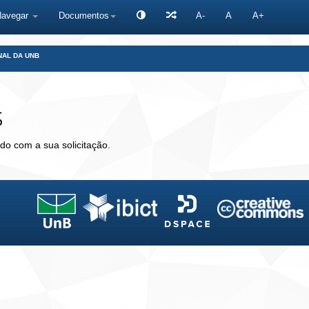
Navegar
Documentos
A-
A
A+
NAL DA UNB
s
do com a sua solicitação.