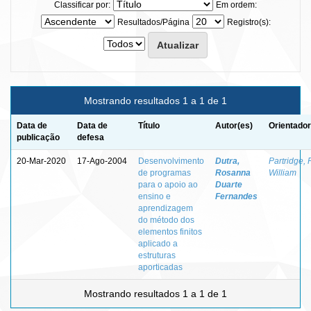
Classificar por:
Em ordem:
Resultados/Página
Registro(s):
Mostrando resultados 1 a 1 de 1
Data de
Data de
Título
Autor(es)
Orientador
publicação
defesa
20-Mar-2020
17-Ago-2004
Desenvolvimento
Dutra,
Partridge, 
de programas
Rosanna
William
para o apoio ao
Duarte
ensino e
Fernandes
aprendizagem
do método dos
elementos finitos
aplicado a
estruturas
aporticadas
Mostrando resultados 1 a 1 de 1