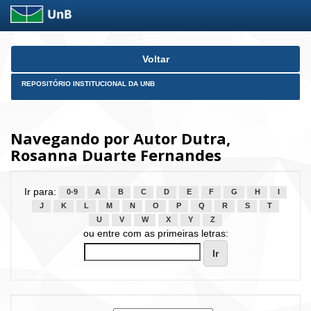
Skip
Voltar
navigation
REPOSITÓRIO INSTITUCIONAL DA UNB
Navegando por Autor Dutra,
Rosanna Duarte Fernandes
Ir para:
0-9
A
B
C
D
E
F
G
H
I
J
K
L
M
N
O
P
Q
R
S
T
U
V
W
X
Y
Z
ou entre com as primeiras letras: