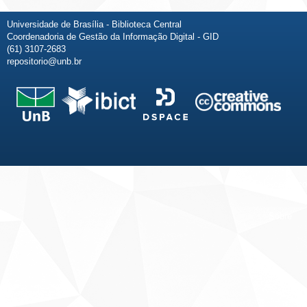
Universidade de Brasília - Biblioteca Central
Coordenadoria de Gestão da Informação Digital - GID
(61) 3107-2683
repositorio@unb.br
Fale conosco
Sobre