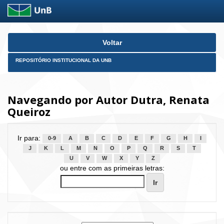
Skip
Voltar
navigation
REPOSITÓRIO INSTITUCIONAL DA UNB
Navegando por Autor Dutra, Renata
Queiroz
Ir para:
0-9
A
B
C
D
E
F
G
H
I
J
K
L
M
N
O
P
Q
R
S
T
U
V
W
X
Y
Z
ou entre com as primeiras letras: