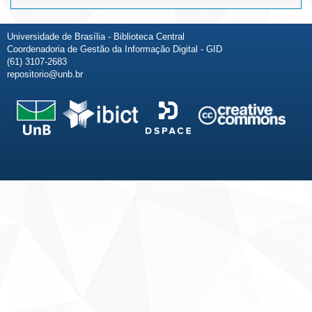
Universidade de Brasília - Biblioteca Central
Coordenadoria de Gestão da Informação Digital - GID
(61) 3107-2683
repositorio@unb.br
Fale conosco
Sobre