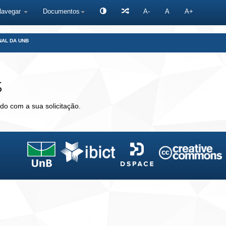
Navegar
Documentos
A-
A
A+
NAL DA UNB
s
do com a sua solicitação.