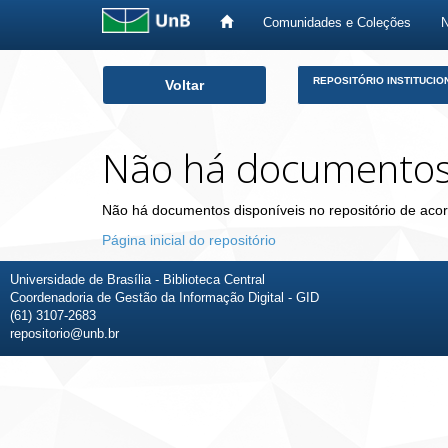
Comunidades e Coleções
Skip
REPOSITÓRIO INSTITUCIO
Voltar
navigation
Não há documento
Não há documentos disponíveis no repositório de acor
Página inicial do repositório
Universidade de Brasília - Biblioteca Central
Coordenadoria de Gestão da Informação Digital - GID
(61) 3107-2683
repositorio@unb.br