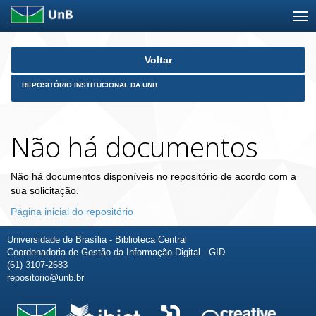
Skip
Voltar
navigation
REPOSITÓRIO INSTITUCIONAL DA UNB
Não há documentos
Não há documentos disponíveis no repositório de acordo com a
sua solicitação.
Página inicial do repositório
Universidade de Brasília - Biblioteca Central
Coordenadoria de Gestão da Informação Digital - GID
(61) 3107-2683
repositorio@unb.br