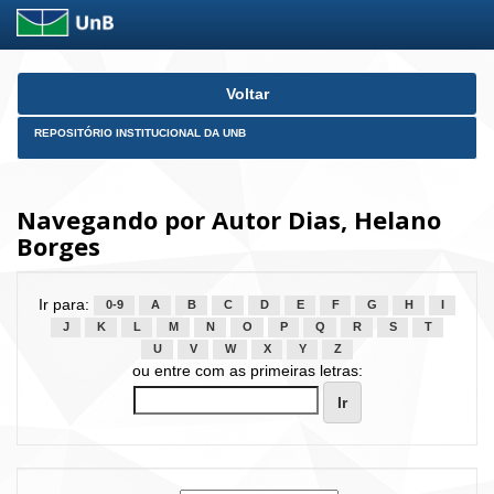
Skip
Voltar
navigation
REPOSITÓRIO INSTITUCIONAL DA UNB
Navegando por Autor Dias, Helano
Borges
Ir para:
0-9
A
B
C
D
E
F
G
H
I
J
K
L
M
N
O
P
Q
R
S
T
U
V
W
X
Y
Z
ou entre com as primeiras letras: