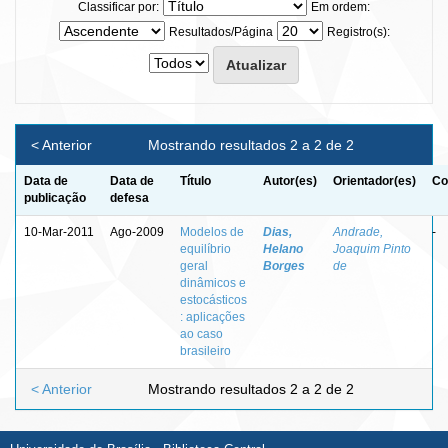
Classificar por:
Em ordem:
Resultados/Página
Registro(s):
< Anterior
Mostrando resultados 2 a 2 de 2
Data de
Data de
Título
Autor(es)
Orientador(es)
Co
publicação
defesa
10-Mar-2011
Ago-2009
Modelos de
Dias,
Andrade,
-
equilíbrio
Helano
Joaquim Pinto
geral
Borges
de
dinâmicos e
estocásticos
: aplicações
ao caso
brasileiro
< Anterior
Mostrando resultados 2 a 2 de 2