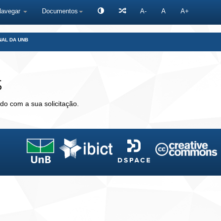
Navegar
Documentos
A-
A
A+
NAL DA UNB
s
do com a sua solicitação.