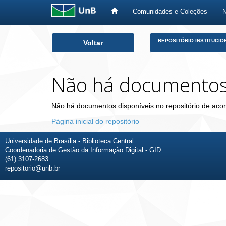
Comunidades e Coleções
Skip
REPOSITÓRIO INSTITUCIO
Voltar
navigation
Não há documento
Não há documentos disponíveis no repositório de acor
Página inicial do repositório
Universidade de Brasília - Biblioteca Central
Coordenadoria de Gestão da Informação Digital - GID
(61) 3107-2683
repositorio@unb.br