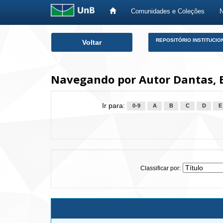
Comunidades e Coleções
Skip
REPOSITÓRIO INSTITUCIO
Voltar
navigation
Navegando por Autor Dantas,
Ir para:
0-9
A
B
C
D
E
Classificar por: