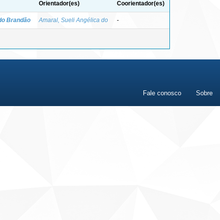
Orientador(es)
Coorientador(es)
do Brandão
Amaral, Sueli Angélica do
-
Fale conosco
Sobre