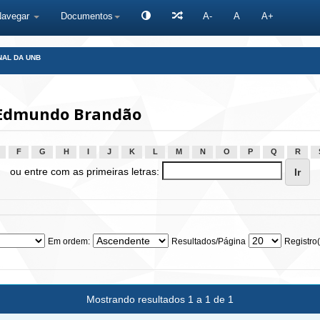
Navegar
Documentos
A-
A
A+
NAL DA UNB
 Edmundo Brandão
F
G
H
I
J
K
L
M
N
O
P
Q
R
ou entre com as primeiras letras:
Em ordem:
Resultados/Página
Registro(
Mostrando resultados 1 a 1 de 1