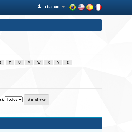
Entrar em:
S
T
U
V
W
X
Y
Z
s):