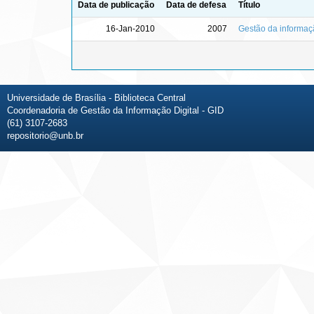
Data de publicação
Data de defesa
Título
16-Jan-2010
2007
Gestão da informaçã
Universidade de Brasília - Biblioteca Central
Coordenadoria de Gestão da Informação Digital - GID
(61) 3107-2683
repositorio@unb.br