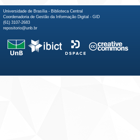
Universidade de Brasília - Biblioteca Central
Coordenadoria de Gestão da Informação Digital - GID
(61) 3107-2683
repositorio@unb.br
Fale conosco
Sobre