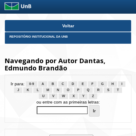
Skip
Voltar
navigation
REPOSITÓRIO INSTITUCIONAL DA UNB
Navegando por Autor Dantas,
Edmundo Brandão
Ir para:
0-9
A
B
C
D
E
F
G
H
I
J
K
L
M
N
O
P
Q
R
S
T
U
V
W
X
Y
Z
ou entre com as primeiras letras: