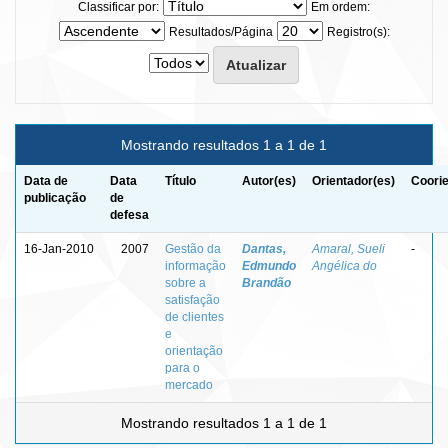
Classificar por:
Em ordem:
Resultados/Página
Registro(s):
Mostrando resultados 1 a 1 de 1
Data de
Data
Título
Autor(es)
Orientador(es)
Coorie
publicação
de
defesa
16-Jan-2010
2007
Gestão da
Dantas,
Amaral, Sueli
-
informação
Edmundo
Angélica do
sobre a
Brandão
satisfação
de clientes
e
orientação
para o
mercado
Mostrando resultados 1 a 1 de 1