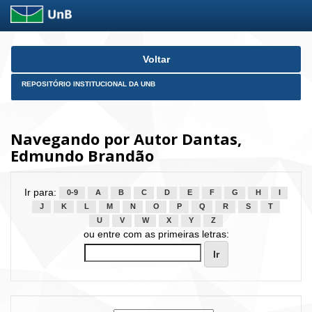
Skip
Voltar
navigation
REPOSITÓRIO INSTITUCIONAL DA UNB
Navegando por Autor Dantas,
Edmundo Brandão
Ir para:
0-9
A
B
C
D
E
F
G
H
I
J
K
L
M
N
O
P
Q
R
S
T
U
V
W
X
Y
Z
ou entre com as primeiras letras: