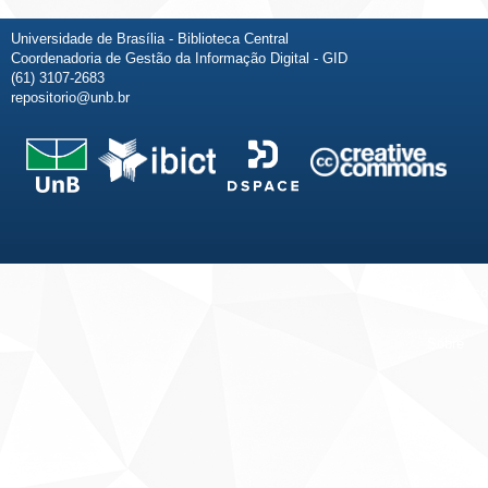
Universidade de Brasília - Biblioteca Central
Coordenadoria de Gestão da Informação Digital - GID
(61) 3107-2683
repositorio@unb.br
Fale conosco
Sobre