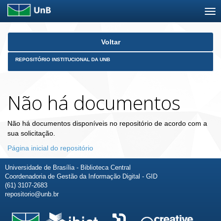
Skip
Voltar
navigation
REPOSITÓRIO INSTITUCIONAL DA UNB
Não há documentos
Não há documentos disponíveis no repositório de acordo com a
sua solicitação.
Página inicial do repositório
Universidade de Brasília - Biblioteca Central
Coordenadoria de Gestão da Informação Digital - GID
(61) 3107-2683
repositorio@unb.br