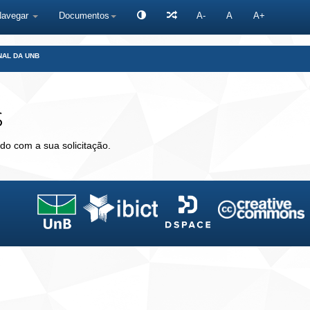
Navegar
Documentos
A-
A
A+
NAL DA UNB
s
do com a sua solicitação.