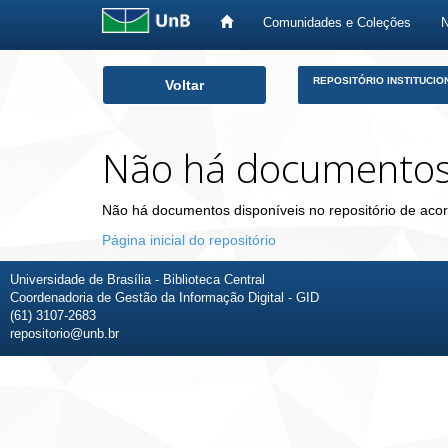
Comunidades e Coleções
Skip
REPOSITÓRIO INSTITUCIO
Voltar
navigation
Não há documento
Não há documentos disponíveis no repositório de acor
Página inicial do repositório
Universidade de Brasília - Biblioteca Central
Coordenadoria de Gestão da Informação Digital - GID
(61) 3107-2683
repositorio@unb.br