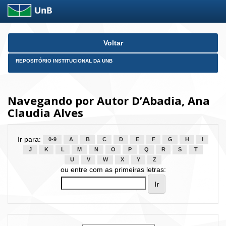
Skip
Voltar
navigation
REPOSITÓRIO INSTITUCIONAL DA UNB
Navegando por Autor D’Abadia, Ana
Claudia Alves
Ir para:
0-9
A
B
C
D
E
F
G
H
I
J
K
L
M
N
O
P
Q
R
S
T
U
V
W
X
Y
Z
ou entre com as primeiras letras: