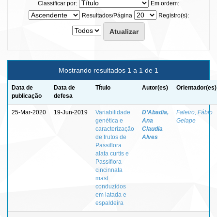
Classificar por:
Em ordem:
Resultados/Página
Registro(s):
Mostrando resultados 1 a 1 de 1
Data de
Data de
Título
Autor(es)
Orientador(es)
publicação
defesa
25-Mar-2020
19-Jun-2019
Variabilidade
D’Abadia,
Faleiro, Fábio
genética e
Ana
Gelape
caracterização
Claudia
de frutos de
Alves
Passiflora
alata curtis e
Passiflora
cincinnata
mast
conduzidos
em latada e
espaldeira