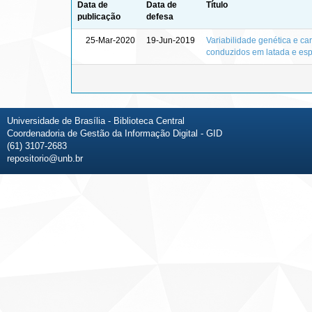
Data de
Data de
Título
publicação
defesa
25-Mar-2020
19-Jun-2019
Variabilidade genética e car
conduzidos em latada e esp
Universidade de Brasília - Biblioteca Central
Coordenadoria de Gestão da Informação Digital - GID
(61) 3107-2683
repositorio@unb.br