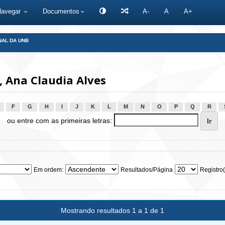
Navegar
Documentos
A-
A
A+
NAL DA UNB
 Ana Claudia Alves
F
G
H
I
J
K
L
M
N
O
P
Q
R
ou entre com as primeiras letras:
Em ordem:
Resultados/Página
Registro(
Mostrando resultados 1 a 1 de 1