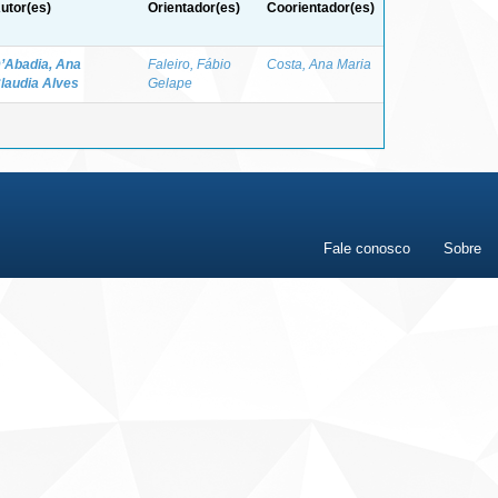
utor(es)
Orientador(es)
Coorientador(es)
’Abadia, Ana
Faleiro, Fábio
Costa, Ana Maria
laudia Alves
Gelape
Fale conosco
Sobre