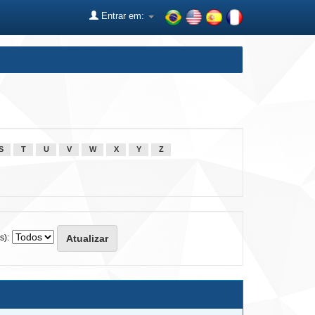
Entrar em:
S
T
U
V
W
X
Y
Z
s):