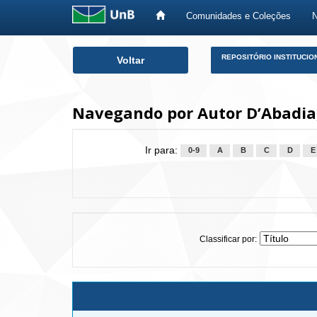
Comunidades e Coleções
Skip
REPOSITÓRIO INSTITUCIO
Voltar
navigation
Navegando por Autor D’Abadia,
Ir para:
0-9
A
B
C
D
E
Classificar por: