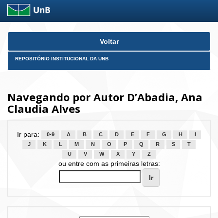
Skip
Voltar
navigation
REPOSITÓRIO INSTITUCIONAL DA UNB
Navegando por Autor D’Abadia, Ana
Claudia Alves
Ir para:
0-9
A
B
C
D
E
F
G
H
I
J
K
L
M
N
O
P
Q
R
S
T
U
V
W
X
Y
Z
ou entre com as primeiras letras: