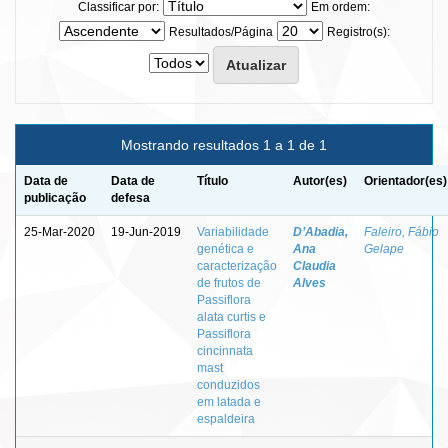
Classificar por:
Em ordem:
Resultados/Página
Registro(s):
Mostrando resultados 1 a 1 de 1
Data de
Data de
Título
Autor(es)
Orientador(es)
publicação
defesa
25-Mar-2020
19-Jun-2019
Variabilidade
D’Abadia,
Faleiro, Fábio
genética e
Ana
Gelape
caracterização
Claudia
de frutos de
Alves
Passiflora
alata curtis e
Passiflora
cincinnata
mast
conduzidos
em latada e
espaldeira