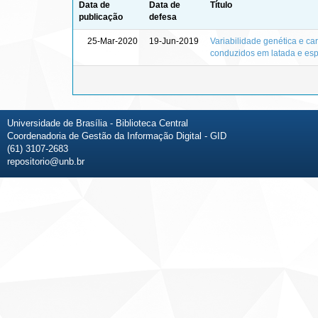
Data de
Data de
Título
publicação
defesa
25-Mar-2020
19-Jun-2019
Variabilidade genética e car
conduzidos em latada e esp
Universidade de Brasília - Biblioteca Central
Coordenadoria de Gestão da Informação Digital - GID
(61) 3107-2683
repositorio@unb.br