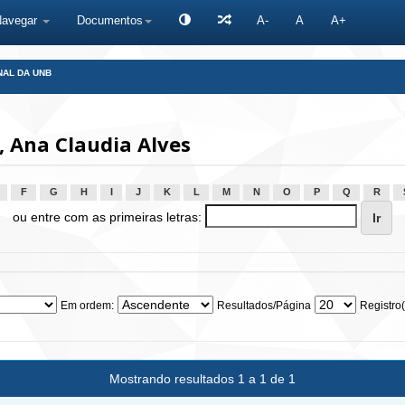
Navegar
Documentos
A-
A
A+
NAL DA UNB
 Ana Claudia Alves
F
G
H
I
J
K
L
M
N
O
P
Q
R
ou entre com as primeiras letras:
Em ordem:
Resultados/Página
Registro(
Mostrando resultados 1 a 1 de 1