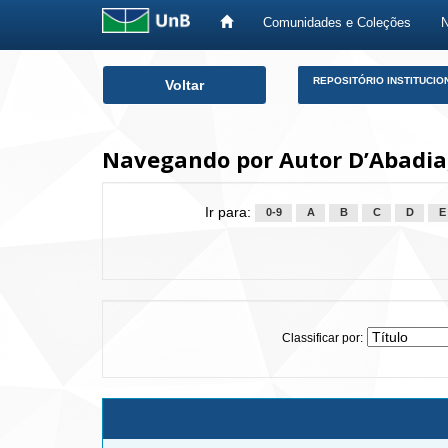
Comunidades e Coleções
Skip
REPOSITÓRIO INSTITUCIO
Voltar
navigation
Navegando por Autor D’Abadia,
Ir para:
0-9
A
B
C
D
E
Classificar por: