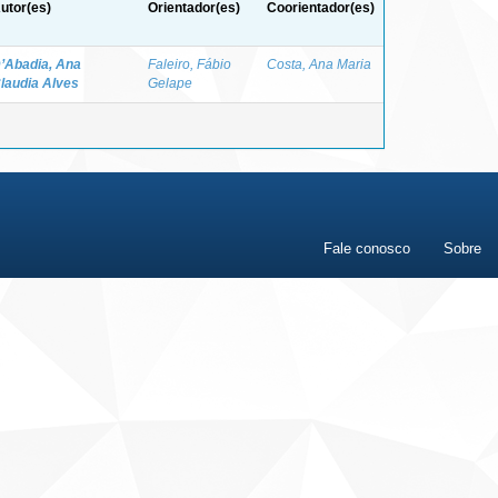
utor(es)
Orientador(es)
Coorientador(es)
’Abadia, Ana
Faleiro, Fábio
Costa, Ana Maria
laudia Alves
Gelape
Fale conosco
Sobre