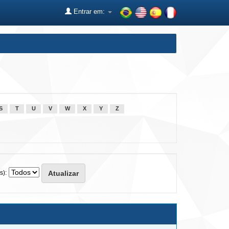
Entrar em:
S
T
U
V
W
X
Y
Z
s):