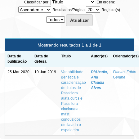
Classificar por:
Em ordem:
Resultados/Página
Registro(s):
Mostrando resultados 1 a 1 de 1
Data de
Data de
Título
Autor(es)
Orientador(es)
publicação
defesa
25-Mar-2020
19-Jun-2019
Variabilidade
D’Abadia,
Faleiro, Fábio
genética e
Ana
Gelape
caracterização
Claudia
de frutos de
Alves
Passiflora
alata curtis e
Passiflora
cincinnata
mast
conduzidos
em latada e
espaldeira