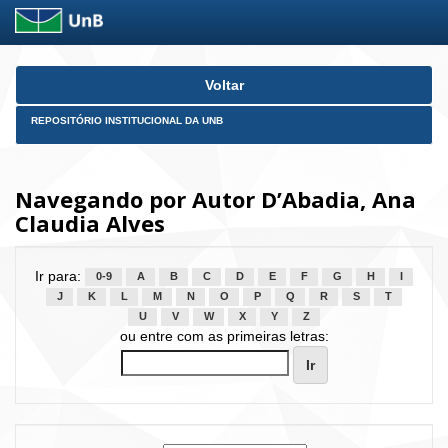
Skip
Voltar
navigation
REPOSITÓRIO INSTITUCIONAL DA UNB
Navegando por Autor D’Abadia, Ana
Claudia Alves
Ir para:
0-9
A
B
C
D
E
F
G
H
I
J
K
L
M
N
O
P
Q
R
S
T
U
V
W
X
Y
Z
ou entre com as primeiras letras: