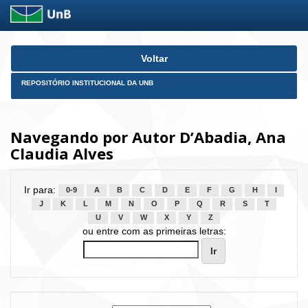
Skip
Voltar
navigation
REPOSITÓRIO INSTITUCIONAL DA UNB
Navegando por Autor D’Abadia, Ana
Claudia Alves
Ir para:
0-9
A
B
C
D
E
F
G
H
I
J
K
L
M
N
O
P
Q
R
S
T
U
V
W
X
Y
Z
ou entre com as primeiras letras: