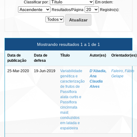
Classificar por:
Em ordem:
Resultados/Página
Registro(s):
Mostrando resultados 1 a 1 de 1
Data de
Data de
Título
Autor(es)
Orientador(es)
publicação
defesa
25-Mar-2020
19-Jun-2019
Variabilidade
D’Abadia,
Faleiro, Fábio
genética e
Ana
Gelape
caracterização
Claudia
de frutos de
Alves
Passiflora
alata curtis e
Passiflora
cincinnata
mast
conduzidos
em latada e
espaldeira