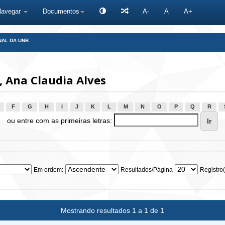
Navegar
Documentos
A-
A
A+
NAL DA UNB
 Ana Claudia Alves
F
G
H
I
J
K
L
M
N
O
P
Q
R
ou entre com as primeiras letras:
Em ordem:
Resultados/Página
Registro(
Mostrando resultados 1 a 1 de 1