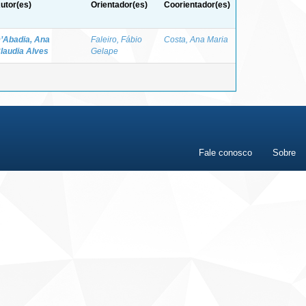
utor(es)
Orientador(es)
Coorientador(es)
’Abadia, Ana
Faleiro, Fábio
Costa, Ana Maria
laudia Alves
Gelape
Fale conosco
Sobre