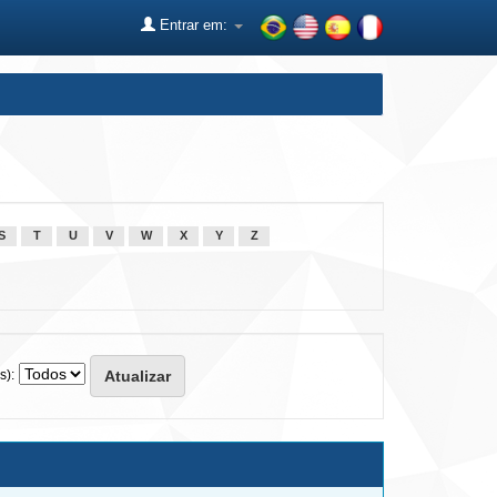
Entrar em:
S
T
U
V
W
X
Y
Z
s):