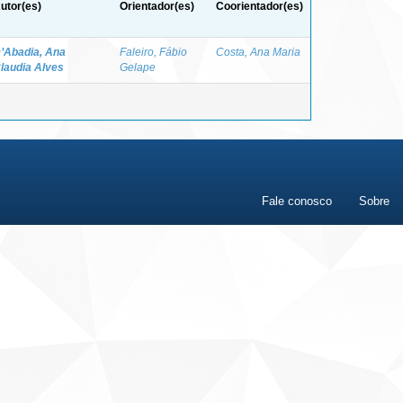
utor(es)
Orientador(es)
Coorientador(es)
’Abadia, Ana
Faleiro, Fábio
Costa, Ana Maria
laudia Alves
Gelape
Fale conosco
Sobre