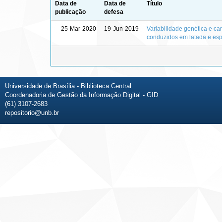
Data de
Data de
Título
publicação
defesa
25-Mar-2020
19-Jun-2019
Variabilidade genética e car
conduzidos em latada e esp
Universidade de Brasília - Biblioteca Central
Coordenadoria de Gestão da Informação Digital - GID
(61) 3107-2683
repositorio@unb.br