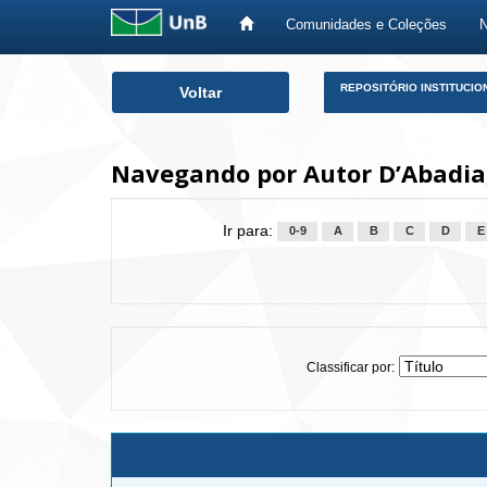
Comunidades e Coleções
Skip
REPOSITÓRIO INSTITUCIO
Voltar
navigation
Navegando por Autor D’Abadia,
Ir para:
0-9
A
B
C
D
E
Classificar por: