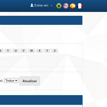
Entrar em:
S
T
U
V
W
X
Y
Z
s):