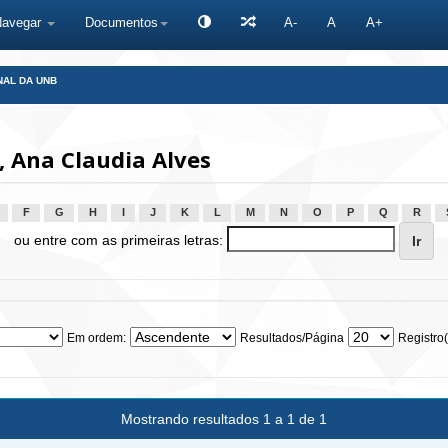
Navegar
Documentos
A-
A
A+
NAL DA UNB
 Ana Claudia Alves
F
G
H
I
J
K
L
M
N
O
P
Q
R
ou entre com as primeiras letras:
Em ordem:
Resultados/Página
Registro(
Mostrando resultados 1 a 1 de 1