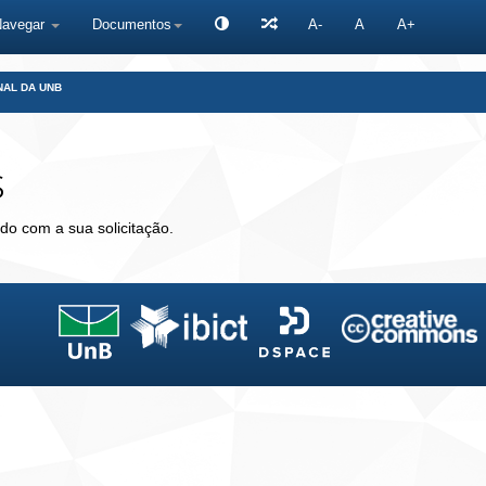
Navegar
Documentos
A-
A
A+
NAL DA UNB
s
do com a sua solicitação.