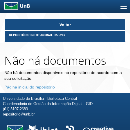
Skip
Voltar
navigation
REPOSITÓRIO INSTITUCIONAL DA UNB
Não há documentos
Não há documentos disponíveis no repositório de acordo com a
sua solicitação.
Página inicial do repositório
Universidade de Brasília - Biblioteca Central
Coordenadoria de Gestão da Informação Digital - GID
(61) 3107-2683
repositorio@unb.br