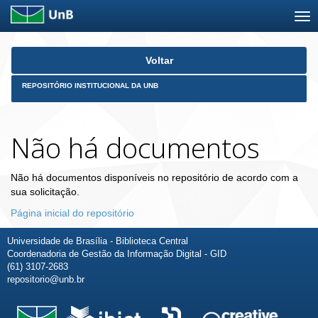
Skip
Voltar
navigation
REPOSITÓRIO INSTITUCIONAL DA UNB
Não há documentos
Não há documentos disponíveis no repositório de acordo com a
sua solicitação.
Página inicial do repositório
Universidade de Brasília - Biblioteca Central
Coordenadoria de Gestão da Informação Digital - GID
(61) 3107-2683
repositorio@unb.br