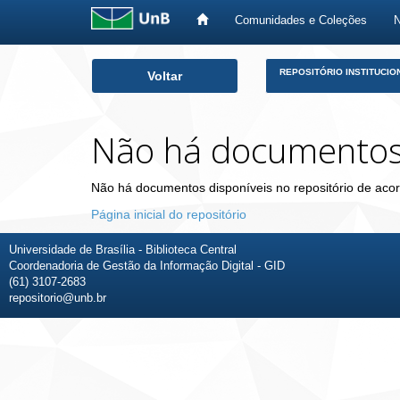
Comunidades e Coleções
Skip
REPOSITÓRIO INSTITUCIO
Voltar
navigation
Não há documento
Não há documentos disponíveis no repositório de acor
Página inicial do repositório
Universidade de Brasília - Biblioteca Central
Coordenadoria de Gestão da Informação Digital - GID
(61) 3107-2683
repositorio@unb.br