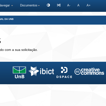
Navegar
Documentos
A-
A
A+
NAL DA UNB
s
do com a sua solicitação.