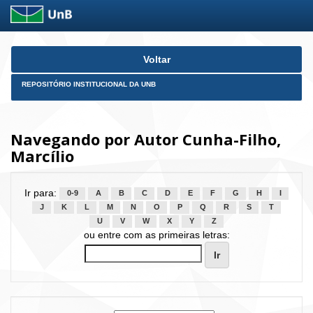
Skip
Voltar
navigation
REPOSITÓRIO INSTITUCIONAL DA UNB
Navegando por Autor Cunha-Filho,
Marcílio
Ir para:
0-9
A
B
C
D
E
F
G
H
I
J
K
L
M
N
O
P
Q
R
S
T
U
V
W
X
Y
Z
ou entre com as primeiras letras: