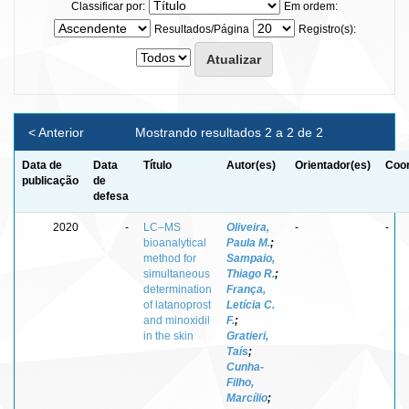
Classificar por:
Em ordem:
Resultados/Página
Registro(s):
< Anterior
Mostrando resultados 2 a 2 de 2
Data de
Data
Título
Autor(es)
Orientador(es)
Coor
publicação
de
defesa
2020
-
LC–MS
Oliveira,
-
-
bioanalytical
Paula M.
;
method for
Sampaio,
simultaneous
Thiago R.
;
determination
França,
of latanoprost
Letícia C.
and minoxidil
F.
;
in the skin
Gratieri,
Taís
;
Cunha-
Filho,
Marcílio
;