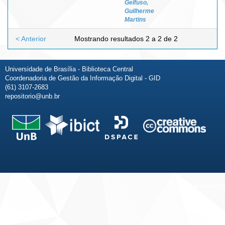
Gelfuso,
Guilherme
Martins
< Anterior
Mostrando resultados 2 a 2 de 2
Universidade de Brasília - Biblioteca Central
Coordenadoria de Gestão da Informação Digital - GID
(61) 3107-2683
repositorio@unb.br
Fale conosco
Sobre