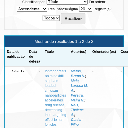
Classificar por:
Em ordem:
Resultados/Página
Registro(s):
Mostrando resultados 1 a 2 de 2
Data de
Data
Título
Autor(es)
Orientador(es)
Coor
publicação
de
defesa
Fev-2017
-
Iontophoresis
Matos,
-
-
on minoxidil
Breno N.
;
sulphate-
Melo,
loaded
Larissa M.
chitosan
A.
;
nanoparticles
Pereira,
accelerates
Maíra N.
;
drug release,
Reis,
decreasing
Thaiene
their targeting
A.
;
effect to hair
Cunha-
follicles
Filho,