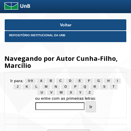
Skip
Voltar
navigation
REPOSITÓRIO INSTITUCIONAL DA UNB
Navegando por Autor Cunha-Filho,
Marcílio
Ir para:
0-9
A
B
C
D
E
F
G
H
I
J
K
L
M
N
O
P
Q
R
S
T
U
V
W
X
Y
Z
ou entre com as primeiras letras: