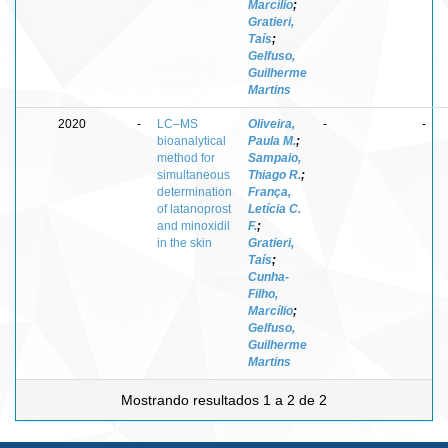
Marcílio
;
Gratieri,
Taís
;
Gelfuso,
Guilherme
Martins
2020
-
LC–MS
Oliveira,
-
-
bioanalytical
Paula M.
;
method for
Sampaio,
simultaneous
Thiago R.
;
determination
França,
of latanoprost
Letícia C.
and minoxidil
F.
;
in the skin
Gratieri,
Taís
;
Cunha-
Filho,
Marcílio
;
Gelfuso,
Guilherme
Martins
Mostrando resultados 1 a 2 de 2