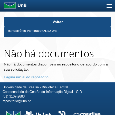
Skip
Voltar
navigation
REPOSITÓRIO INSTITUCIONAL DA UNB
Não há documentos
Não há documentos disponíveis no repositório de acordo com a
sua solicitação.
Página inicial do repositório
Universidade de Brasília - Biblioteca Central
Coordenadoria de Gestão da Informação Digital - GID
(61) 3107-2683
repositorio@unb.br