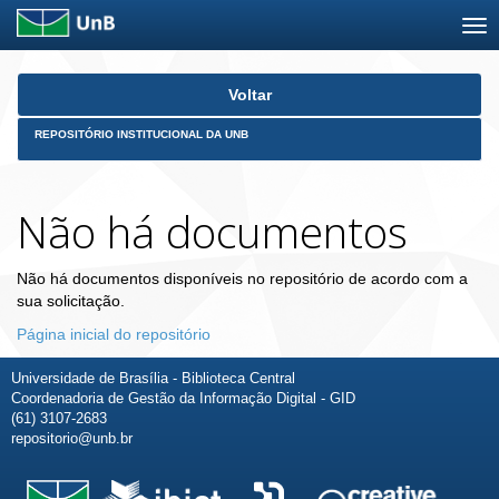
Skip
Voltar
navigation
REPOSITÓRIO INSTITUCIONAL DA UNB
Não há documentos
Não há documentos disponíveis no repositório de acordo com a
sua solicitação.
Página inicial do repositório
Universidade de Brasília - Biblioteca Central
Coordenadoria de Gestão da Informação Digital - GID
(61) 3107-2683
repositorio@unb.br