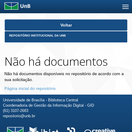
Skip
Voltar
navigation
REPOSITÓRIO INSTITUCIONAL DA UNB
Não há documentos
Não há documentos disponíveis no repositório de acordo com a
sua solicitação.
Página inicial do repositório
Universidade de Brasília - Biblioteca Central
Coordenadoria de Gestão da Informação Digital - GID
(61) 3107-2683
repositorio@unb.br