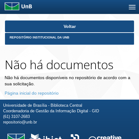
Skip
Voltar
navigation
REPOSITÓRIO INSTITUCIONAL DA UNB
Não há documentos
Não há documentos disponíveis no repositório de acordo com a
sua solicitação.
Página inicial do repositório
Universidade de Brasília - Biblioteca Central
Coordenadoria de Gestão da Informação Digital - GID
(61) 3107-2683
repositorio@unb.br