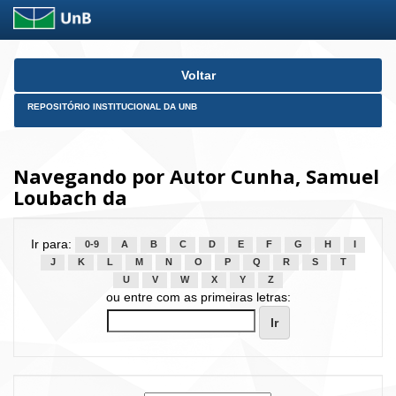
Skip
Voltar
navigation
REPOSITÓRIO INSTITUCIONAL DA UNB
Navegando por Autor Cunha, Samuel
Loubach da
Ir para:
0-9
A
B
C
D
E
F
G
H
I
J
K
L
M
N
O
P
Q
R
S
T
U
V
W
X
Y
Z
ou entre com as primeiras letras: