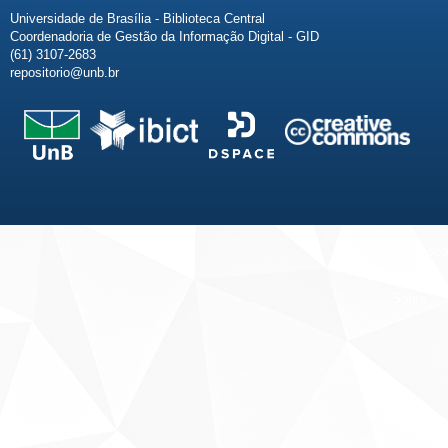
Universidade de Brasília - Biblioteca Central
Coordenadoria de Gestão da Informação Digital - GID
(61) 3107-2683
repositorio@unb.br
Fale conosco
Sobre