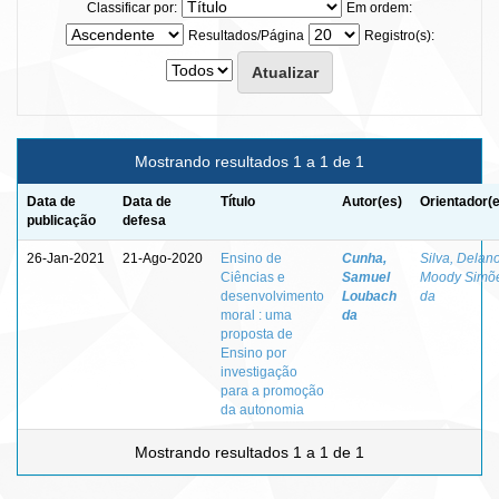
Classificar por:
Em ordem:
Resultados/Página
Registro(s):
Mostrando resultados 1 a 1 de 1
Data de
Data de
Título
Autor(es)
Orientador(
publicação
defesa
26-Jan-2021
21-Ago-2020
Ensino de
Cunha,
Silva, Delan
Ciências e
Samuel
Moody Simõ
desenvolvimento
Loubach
da
moral : uma
da
proposta de
Ensino por
investigação
para a promoção
da autonomia
Mostrando resultados 1 a 1 de 1