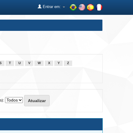
Entrar em:
S
T
U
V
W
X
Y
Z
s):