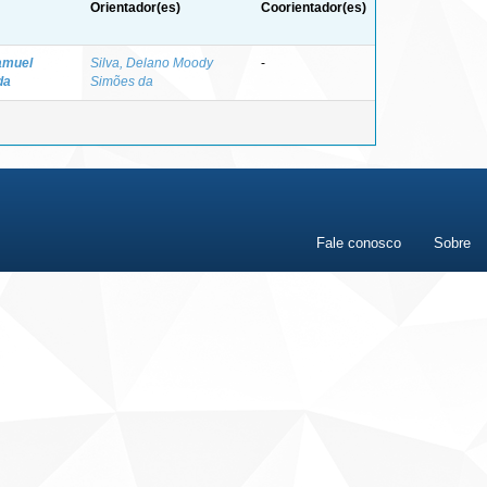
Orientador(es)
Coorientador(es)
amuel
Silva, Delano Moody
-
da
Simões da
Fale conosco
Sobre