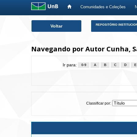
Comunidades e Coleções
Skip
REPOSITÓRIO INSTITUCIO
Voltar
navigation
Navegando por Autor Cunha, 
Ir para:
0-9
A
B
C
D
E
Classificar por: