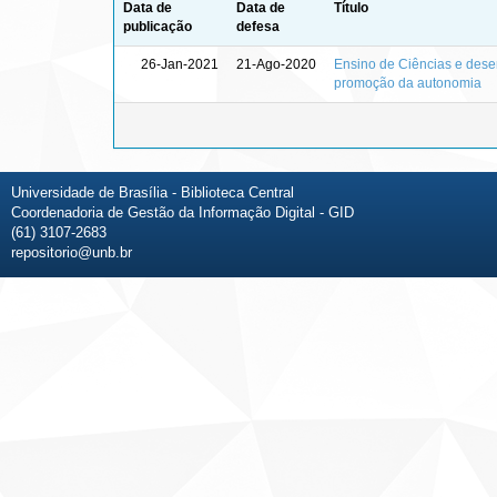
Data de
Data de
Título
publicação
defesa
26-Jan-2021
21-Ago-2020
Ensino de Ciências e dese
promoção da autonomia
Universidade de Brasília - Biblioteca Central
Coordenadoria de Gestão da Informação Digital - GID
(61) 3107-2683
repositorio@unb.br