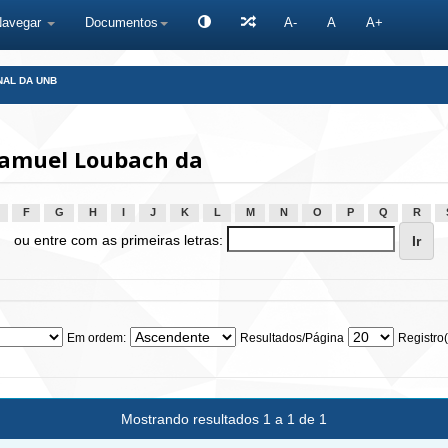
Navegar
Documentos
A-
A
A+
NAL DA UNB
Samuel Loubach da
F
G
H
I
J
K
L
M
N
O
P
Q
R
ou entre com as primeiras letras:
Em ordem:
Resultados/Página
Registro(
Mostrando resultados 1 a 1 de 1