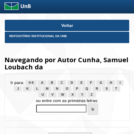
Skip
Voltar
navigation
REPOSITÓRIO INSTITUCIONAL DA UNB
Navegando por Autor Cunha, Samuel
Loubach da
Ir para:
0-9
A
B
C
D
E
F
G
H
I
J
K
L
M
N
O
P
Q
R
S
T
U
V
W
X
Y
Z
ou entre com as primeiras letras: