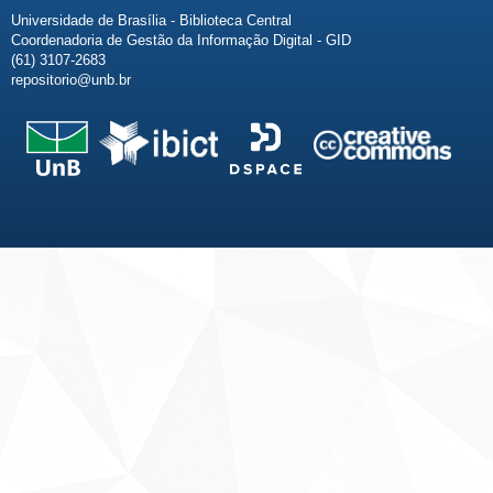
Universidade de Brasília - Biblioteca Central
Coordenadoria de Gestão da Informação Digital - GID
(61) 3107-2683
repositorio@unb.br
Fale conosco
Sobre