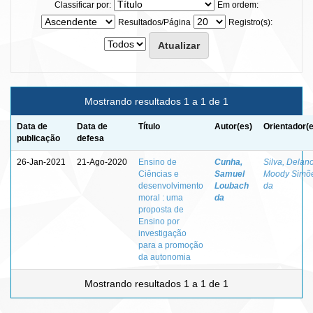
Classificar por:
Em ordem:
Resultados/Página
Registro(s):
Mostrando resultados 1 a 1 de 1
Data de
Data de
Título
Autor(es)
Orientador(
publicação
defesa
26-Jan-2021
21-Ago-2020
Ensino de
Cunha,
Silva, Delan
Ciências e
Samuel
Moody Simõ
desenvolvimento
Loubach
da
moral : uma
da
proposta de
Ensino por
investigação
para a promoção
da autonomia
Mostrando resultados 1 a 1 de 1