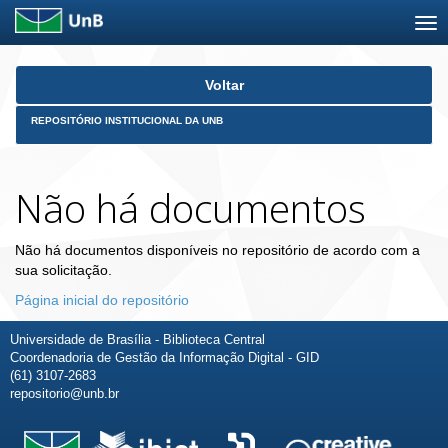
Skip
Voltar
navigation
REPOSITÓRIO INSTITUCIONAL DA UNB
Não há documentos
Não há documentos disponíveis no repositório de acordo com a
sua solicitação.
Página inicial do repositório
Universidade de Brasília - Biblioteca Central
Coordenadoria de Gestão da Informação Digital - GID
(61) 3107-2683
repositorio@unb.br