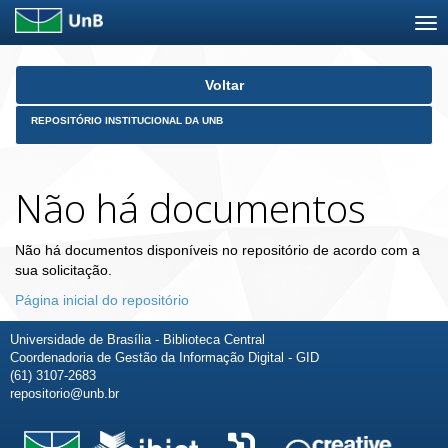
Skip
Voltar
navigation
REPOSITÓRIO INSTITUCIONAL DA UNB
Não há documentos
Não há documentos disponíveis no repositório de acordo com a
sua solicitação.
Página inicial do repositório
Universidade de Brasília - Biblioteca Central
Coordenadoria de Gestão da Informação Digital - GID
(61) 3107-2683
repositorio@unb.br