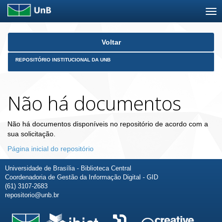
Skip
Voltar
navigation
REPOSITÓRIO INSTITUCIONAL DA UNB
Não há documentos
Não há documentos disponíveis no repositório de acordo com a
sua solicitação.
Página inicial do repositório
Universidade de Brasília - Biblioteca Central
Coordenadoria de Gestão da Informação Digital - GID
(61) 3107-2683
repositorio@unb.br