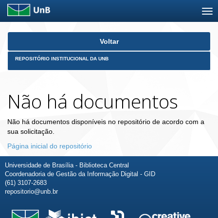
Skip
Voltar
navigation
REPOSITÓRIO INSTITUCIONAL DA UNB
Não há documentos
Não há documentos disponíveis no repositório de acordo com a
sua solicitação.
Página inicial do repositório
Universidade de Brasília - Biblioteca Central
Coordenadoria de Gestão da Informação Digital - GID
(61) 3107-2683
repositorio@unb.br