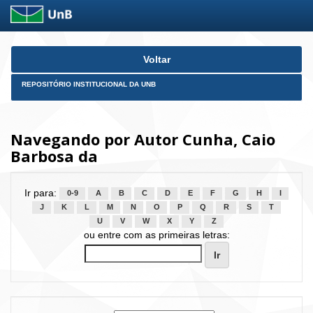
Skip
Voltar
navigation
REPOSITÓRIO INSTITUCIONAL DA UNB
Navegando por Autor Cunha, Caio
Barbosa da
Ir para:
0-9
A
B
C
D
E
F
G
H
I
J
K
L
M
N
O
P
Q
R
S
T
U
V
W
X
Y
Z
ou entre com as primeiras letras: