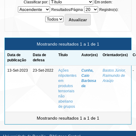
Classificar por:
Em ordem:
Resultados/Página
Registro(s):
Mostrando resultados 1 a 1 de 1
Data de
Data de
Título
Autor(es)
Orientador(es)
C
publicação
defesa
13-Set-2023
23-Set-2022
Ações
Cunha,
Bastos Júnior,
-
nilpotentes
Caio
Raimundo de
em
Barbosa
Araújo
produtos
da
tensoriais
não
abeliano
de grupos
Mostrando resultados 1 a 1 de 1