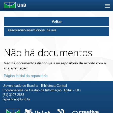
Skip
Voltar
navigation
REPOSITÓRIO INSTITUCIONAL DA UNB
Não há documentos
Não há documentos disponíveis no repositório de acordo com a
sua solicitação.
Página inicial do repositório
Universidade de Brasília - Biblioteca Central
Coordenadoria de Gestão da Informação Digital - GID
(61) 3107-2683
repositorio@unb.br