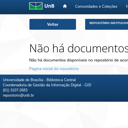
Comunidades e Coleções
Skip
REPOSITÓRIO INSTITUCIO
Voltar
navigation
Não há documento
Não há documentos disponíveis no repositório de acor
Página inicial do repositório
Universidade de Brasília - Biblioteca Central
Coordenadoria de Gestão da Informação Digital - GID
(61) 3107-2683
repositorio@unb.br