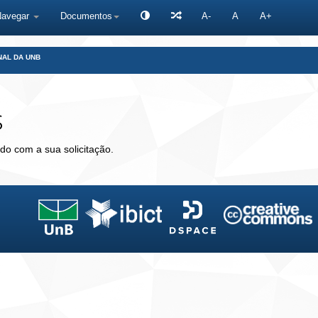
Navegar
Documentos
A-
A
A+
NAL DA UNB
s
do com a sua solicitação.