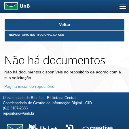
Skip
Voltar
navigation
REPOSITÓRIO INSTITUCIONAL DA UNB
Não há documentos
Não há documentos disponíveis no repositório de acordo com a
sua solicitação.
Página inicial do repositório
Universidade de Brasília - Biblioteca Central
Coordenadoria de Gestão da Informação Digital - GID
(61) 3107-2683
repositorio@unb.br