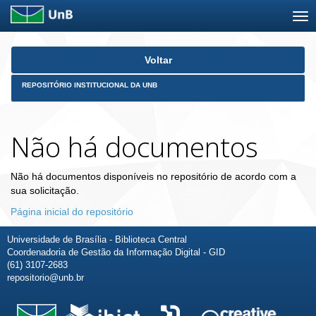
Skip
Voltar
navigation
REPOSITÓRIO INSTITUCIONAL DA UNB
Não há documentos
Não há documentos disponíveis no repositório de acordo com a
sua solicitação.
Página inicial do repositório
Universidade de Brasília - Biblioteca Central
Coordenadoria de Gestão da Informação Digital - GID
(61) 3107-2683
repositorio@unb.br