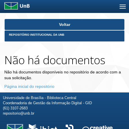
Skip
Voltar
navigation
REPOSITÓRIO INSTITUCIONAL DA UNB
Não há documentos
Não há documentos disponíveis no repositório de acordo com a
sua solicitação.
Página inicial do repositório
Universidade de Brasília - Biblioteca Central
Coordenadoria de Gestão da Informação Digital - GID
(61) 3107-2683
repositorio@unb.br