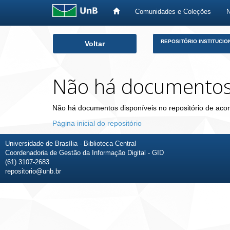
Comunidades e Coleções
Skip
REPOSITÓRIO INSTITUCIO
Voltar
navigation
Não há documento
Não há documentos disponíveis no repositório de acor
Página inicial do repositório
Universidade de Brasília - Biblioteca Central
Coordenadoria de Gestão da Informação Digital - GID
(61) 3107-2683
repositorio@unb.br