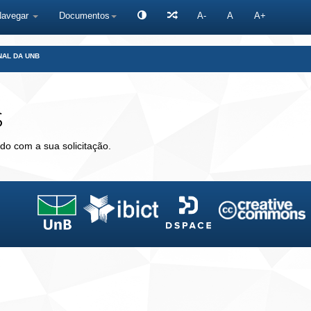
Navegar
Documentos
A-
A
A+
NAL DA UNB
s
do com a sua solicitação.