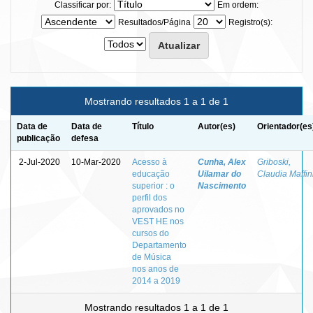
Classificar por:
Em ordem:
Resultados/Página
Registro(s):
Mostrando resultados 1 a 1 de 1
Data de
Data de
Título
Autor(es)
Orientador(es
publicação
defesa
2-Jul-2020
10-Mar-2020
Acesso à
Cunha, Alex
Griboski,
educação
Uilamar do
Claudia Maffin
superior : o
Nascimento
perfil dos
aprovados no
VEST HE nos
cursos do
Departamento
de Música
nos anos de
2014 a 2019
Mostrando resultados 1 a 1 de 1