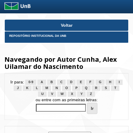
Skip
Voltar
navigation
REPOSITÓRIO INSTITUCIONAL DA UNB
Navegando por Autor Cunha, Alex
Uilamar do Nascimento
Ir para:
0-9
A
B
C
D
E
F
G
H
I
J
K
L
M
N
O
P
Q
R
S
T
U
V
W
X
Y
Z
ou entre com as primeiras letras: