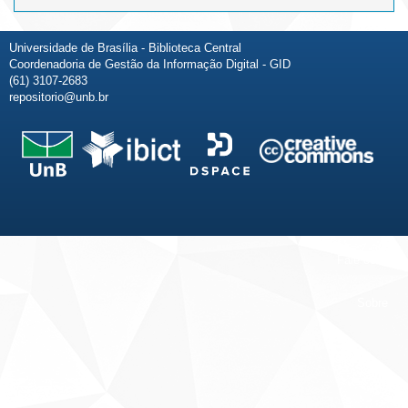
Universidade de Brasília - Biblioteca Central
Coordenadoria de Gestão da Informação Digital - GID
(61) 3107-2683
repositorio@unb.br
Fale conosco
Sobre