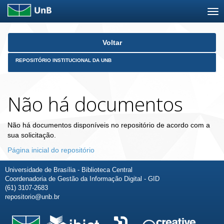
Skip
Voltar
navigation
REPOSITÓRIO INSTITUCIONAL DA UNB
Não há documentos
Não há documentos disponíveis no repositório de acordo com a
sua solicitação.
Página inicial do repositório
Universidade de Brasília - Biblioteca Central
Coordenadoria de Gestão da Informação Digital - GID
(61) 3107-2683
repositorio@unb.br