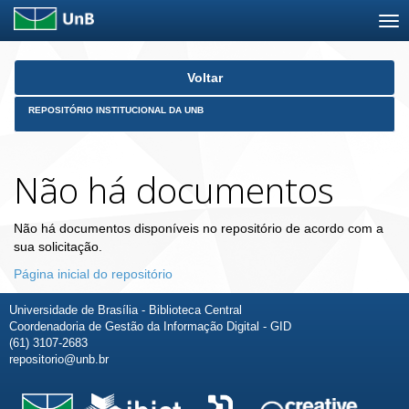
Skip
Voltar
navigation
REPOSITÓRIO INSTITUCIONAL DA UNB
Não há documentos
Não há documentos disponíveis no repositório de acordo com a
sua solicitação.
Página inicial do repositório
Universidade de Brasília - Biblioteca Central
Coordenadoria de Gestão da Informação Digital - GID
(61) 3107-2683
repositorio@unb.br