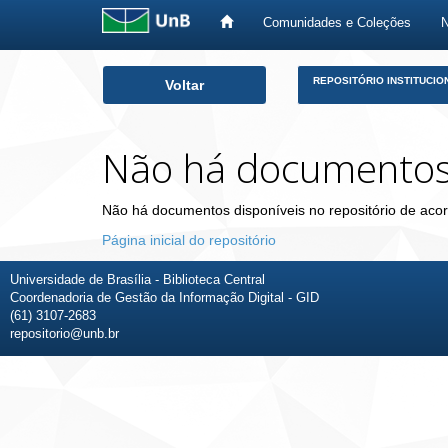
Comunidades e Coleções
Skip
REPOSITÓRIO INSTITUCIO
Voltar
navigation
Não há documento
Não há documentos disponíveis no repositório de acor
Página inicial do repositório
Universidade de Brasília - Biblioteca Central
Coordenadoria de Gestão da Informação Digital - GID
(61) 3107-2683
repositorio@unb.br