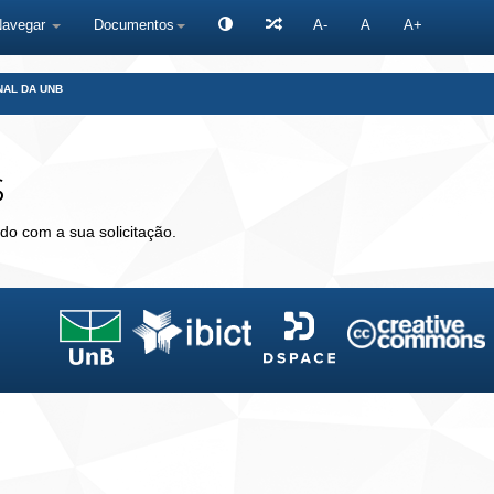
Navegar
Documentos
A-
A
A+
NAL DA UNB
s
do com a sua solicitação.