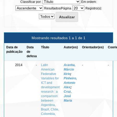
Classificar por:
Em ordem:
Resultados/Página
Registro(s):
Mostrando resultados 1 a 1 de 1
Data de
Data
Título
Autor(es)
Orientador(es)
Coori
publicação
de
defesa
2014
-
Latin
Aranha,
-
-
American
Márcio
Federative
Iório
;
Variables for
Pinheiro,
ICT and
Antonio
development
Alex
;
research : a
Cruz,
comparison
José
between
Maria
Argentina,
Brazil, Chile,
Colombia,