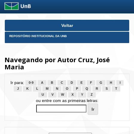
Skip
Voltar
navigation
REPOSITÓRIO INSTITUCIONAL DA UNB
Navegando por Autor Cruz, José
Maria
Ir para:
0-9
A
B
C
D
E
F
G
H
I
J
K
L
M
N
O
P
Q
R
S
T
U
V
W
X
Y
Z
ou entre com as primeiras letras: