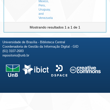
Mexico,
Peru,
Uruguay,
and
Venezuela
Mostrando resultados 1 a 1 de 1
Universidade de Brasília - Biblioteca Central
Coordenadoria de Gestão da Informação Digital - GID
(61) 3107-2683
repositorio@unb.br
Fale conosco