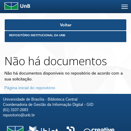
Skip
Voltar
navigation
REPOSITÓRIO INSTITUCIONAL DA UNB
Não há documentos
Não há documentos disponíveis no repositório de acordo com a
sua solicitação.
Página inicial do repositório
Universidade de Brasília - Biblioteca Central
Coordenadoria de Gestão da Informação Digital - GID
(61) 3107-2683
repositorio@unb.br